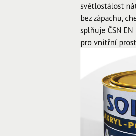
světlostálost ná
bez zápachu, ch
splňuje ČSN EN 7
pro vnitřní pros