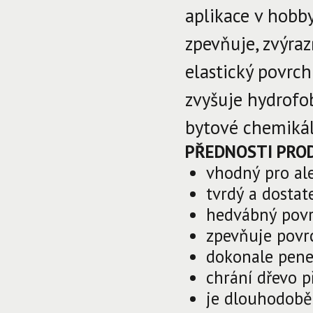
aplikace v hobby
zpevňuje, zvýraz
elastický povr
zvyšuje hydrofo
bytové chemikál
PŘEDNOSTI PRO
vhodný pro al
tvrdý a dostat
hedvábný pov
zpevňuje povr
dokonale pene
chrání dřevo 
je dlouhodobě