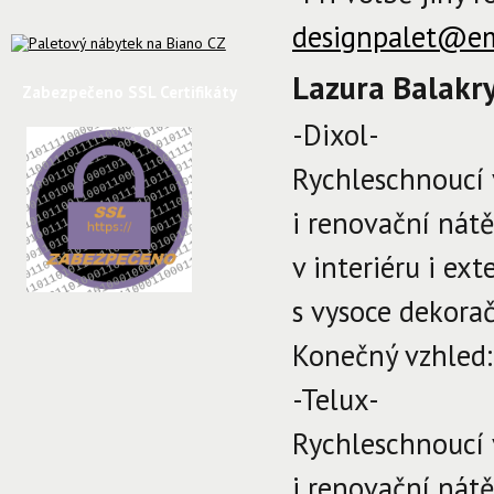
designpalet@em
Lazura Balakry
Zabezpečeno SSL Certifikáty
-Dixol-
Rychleschnoucí 
i renovační nát
v interiéru i ex
s vysoce dekora
Konečný vzhled
-Telux-
Rychleschnoucí 
i renovační nát