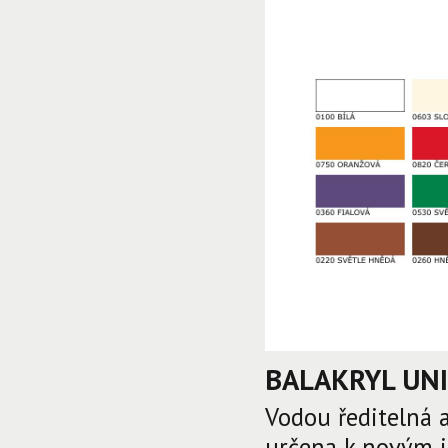
BALAKRYL UNI 
Vodou ředitelná 
určena k novým i