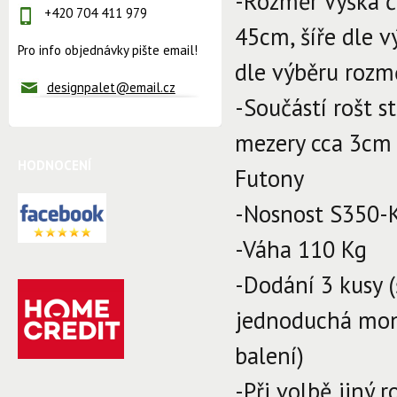
-Rozměr Výška č
+420 704 411 979
45cm, šíře dle 
Pro info objednávky pište email!
dle výběru roz
designpalet@email.cz
-Součástí rošt 
mezery cca 3cm 
HODNOCENÍ
Futony
-Nosnost S350-
-Váha 110 Kg
-Dodání 3 kusy (
jednoduchá mont
balení)
-Při volbě jiný