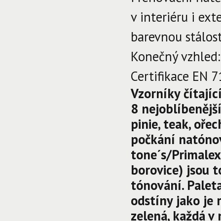
v interiéru i ex
barevnou stálos
Konečný vzhled:
Certifikace EN 
Vzorníky čítají
8 nejoblíbenějš
pinie, teak, oře
počkání natónov
tone´s/Primalex
borovice) jsou t
tónování. Palet
odstíny jako je 
zelená, každá v 