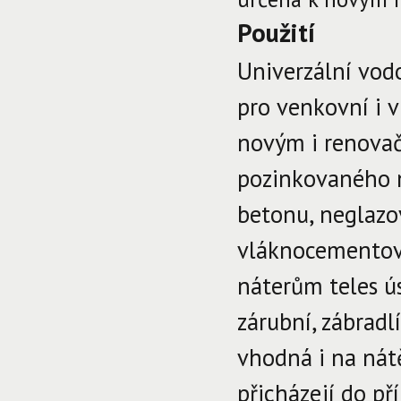
Použití
Univerzální vod
pro venkovní i v
novým i renova
pozinkovaného n
betonu, neglazo
vláknocementový
náterům teles ú
zárubní, zábradl
vhodná i na nát
přicházejí do p