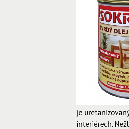
je uretanizovaný
interiérech. Ne