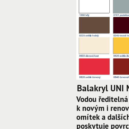
Balakryl UNI 
Vodou řediteln
k novým i renov
omítek a dalších
poskytuje povr