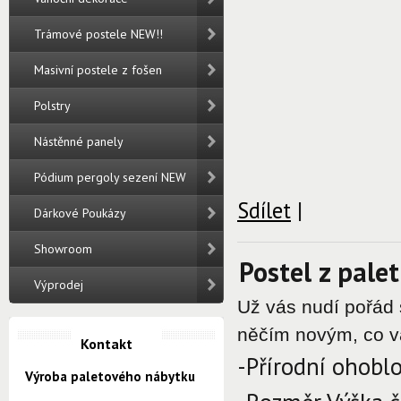
Trámové postele NEW!!
Masivní postele z fošen
Polstry
Nástěnné panely
Pódium pergoly sezení NEW
Sdílet
|
Dárkové Poukázy
Showroom
Postel z palet
Výprodej
Už vás nudí pořád s
něčím novým, co v
Kontakt
-Přírodní ohobl
Výroba paletového nábytku