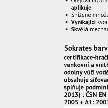
Olejová lazur
aplikuje
.
Snížené množst
Vynikající
svo
Skvělá
mecha
Sokrates barv
certifikace-hrač
venkovní a vnitř
odolný vůči vod
obsahuje síťova
s
plňuje podmínk
2013) ; ČSN EN 7
2005 + A1: 200