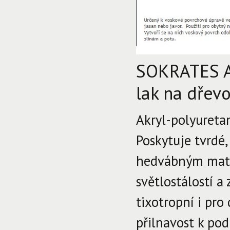
SOKRATES Aq
lak na dřevo
Akryl-polyuretan
Poskytuje tvrdé,
hedvábným matem
světlostálostí a
tixotropní i pro
přilnavost k pod