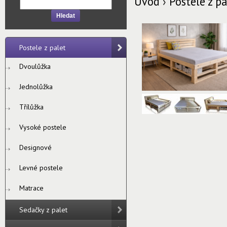
Úvod
›
Postele z pa
Hledat
Postele z palet
Dvoulůžka
Jednolůžka
Třílůžka
Vysoké postele
Designové
Levné postele
Matrace
Sedačky z palet