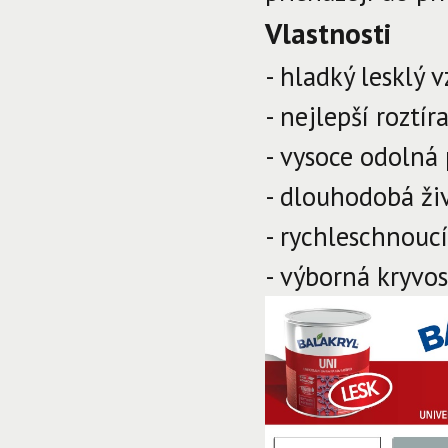
Vlastnosti
- hladký lesklý v
- nejlepší roztír
- vysoce odolná
- dlouhodobá ži
- rychleschnoucí
- výborná kryvos