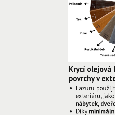
Krycí olejová
povrchy v exte
Lazuru použijt
exteriéru, jak
nábytek, dveře
Díky
minimáln