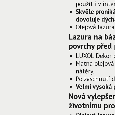
použít i v inte
Skvěle pronik
dovoluje dých
Olejová lazur
Lazura na báz
povrchy před 
LUXOL Dekor 
Matná olejová
nátěry.
Po zaschnutí 
Velmi vysoká 
Nová vylepšen
životnímu pro