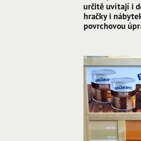
určitě uvítají i
hračky i nábyte
povrchovou úpr