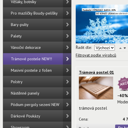
Věšáky, botníky
Pro mazlíčky Boudy-pelíšky
Bary-pulty
Palety
Vánoční dekorace
Řadit dle:
Filtrovat podle výrobců
Trámové postele NEW!!
Masivní postele z fošen
Trámová postel 01
Polstry
Nástěnné panely
-40%
Mode
Pódium pergoly sezení NEW
trámová postel
Dárkové Poukázy
Cena:
4 
Showroom