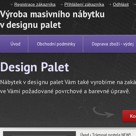
Registrace zákazníka
Přihlášení zákazníka
Odhlásit
Výroba masivního nábytku
v designu palet
Úvod
Obchodní podmínky
Doprava zboží - výdej
Design Palet
Nábytek v designu palet Vám také vyrobíme na zak
ve Vámi požadované povrchové a barevné úpravě.
Úvod
›
Trámové postele NEW!!