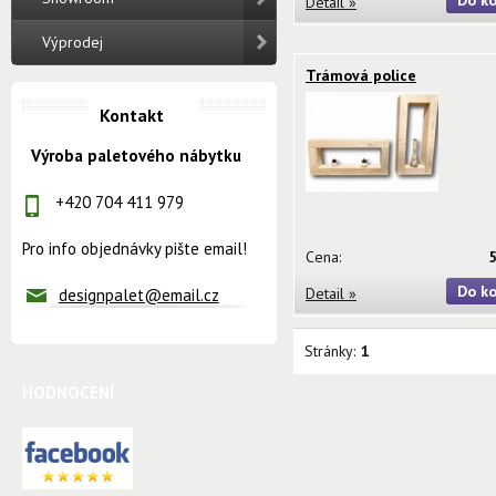
Do ko
Detail »
Výprodej
Trámová police
Kontakt
Výroba paletového nábytku
+420 704 411 979
Pro info objednávky pište email!
Cena:
Do ko
Detail »
designpalet@email.cz
Stránky:
1
HODNOCENÍ