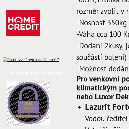
rozměr zvolit v 
-Nosnost 350kg
-Váha cca 100 K
-Dodání 2kusy, 
součástí balení)
-Možnost dodání
Zabezpečeno SSL Certifikáty
Pro venkovní po
klimatickým po
nebo Luxor Dek
Lazurit Fort
Vodou ředitel