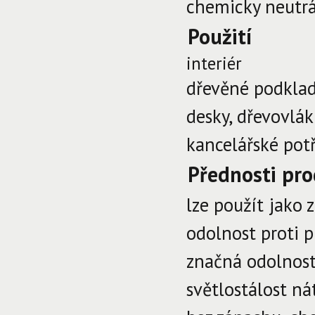
chemicky neutrál
Použití
interiér
dřevěné podklady
desky, dřevovlák
kancelářské potř
Přednosti pr
lze použít jako z
odolnost proti p
značná odolnost
světlostálost ná