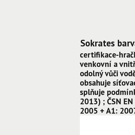
Sokrates barv
certifikace-hrač
venkovní a vnitř
odolný vůči vod
obsahuje síťova
s
plňuje podmínk
2013) ; ČSN EN 7
2005 + A1: 200