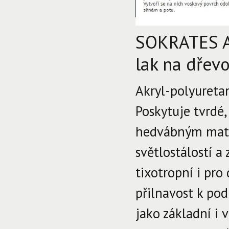
SOKRATES Aq
lak na dřevo
Akryl-polyuretan
Poskytuje tvrdé,
hedvábným matem
světlostálostí a
tixotropní i pro
přilnavost k pod
jako základní i 