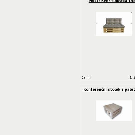
Polstr Kepr tloušťka 14
Cena:
1 
Konferenční stolek z pale