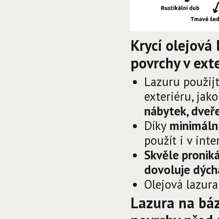
Krycí olejová
povrchy v exte
Lazuru použijt
exteriéru, jak
nábytek, dveře
Díky
minimáln
použít i v inte
Skvěle pronik
dovoluje dých
Olejová lazur
Lazura na báz