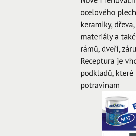
Nové i renovačn
ocelového plech
keramiky, dřeva
materiály a tak
rámů, dveří, zár
Receptura je vh
podkladů, které
potravinam