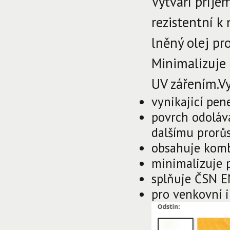
Vytváří příj
rezistentní 
lněný olej pro
Minimalizuje 
UV zářením.Vy
vynikajicí pen
povrch odolává
dalšímu prorů
obsahuje komb
minimalizuje p
splňuje ČSN EN
pro venkovní i