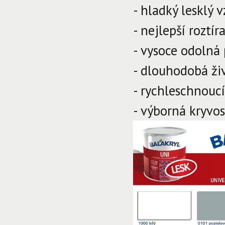
- hladký lesklý v
- nejlepší roztír
- vysoce odolná
- dlouhodobá ži
- rychleschnoucí
- výborná kryvos