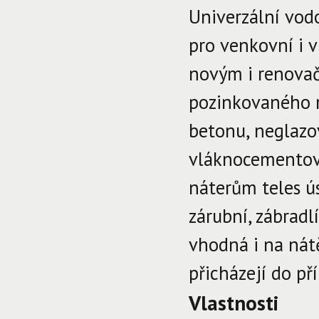
Univerzální vod
pro venkovní i v
novým i renova
pozinkovaného n
betonu, neglazo
vláknocementový
náterům teles ú
zárubní, zábradl
vhodná i na nát
přicházejí do p
Vlastnosti