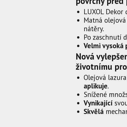
povrchy před 
LUXOL Dekor 
Matná olejová
nátěry.
Po zaschnutí 
Velmi vysoká 
Nová vylepšen
životnímu pro
Olejová lazur
aplikuje
.
Snížené množst
Vynikající
svo
Skvělá
mecha