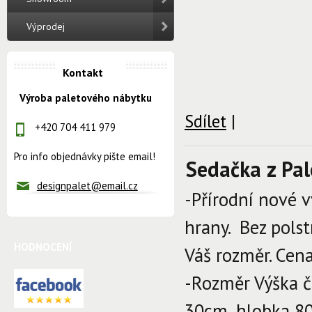
Výprodej
Kontakt
Výroba paletového nábytku
Sdílet
|
+420 704 411 979
Pro info objednávky pište email!
Sedačka z Pa
designpalet@email.cz
-Přírodní nové 
hrany. Bez pols
HODNOCENÍ
Váš rozměr. Cena
-Rozměr Výška č
30cm, hlobka 80