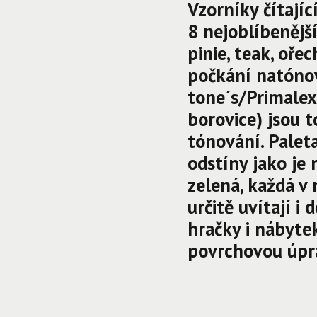
Vzorníky čítají
8 nejoblíbenějš
pinie, teak, oře
počkání natónov
tone´s/Primalex
borovice) jsou t
tónování. Palet
odstíny jako je 
zelená, každá v 
určitě uvítají i
hračky i nábyte
povrchovou úpr